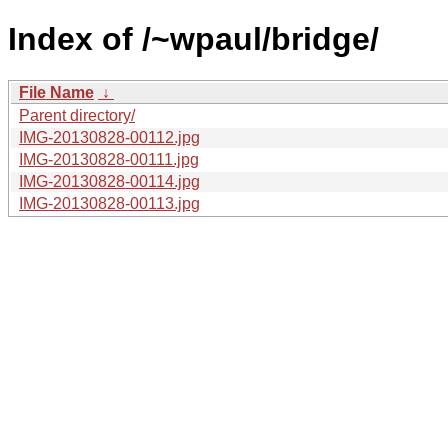
Index of /~wpaul/bridge/
File Name
↓
Parent directory/
IMG-20130828-00112.jpg
IMG-20130828-00111.jpg
IMG-20130828-00114.jpg
IMG-20130828-00113.jpg