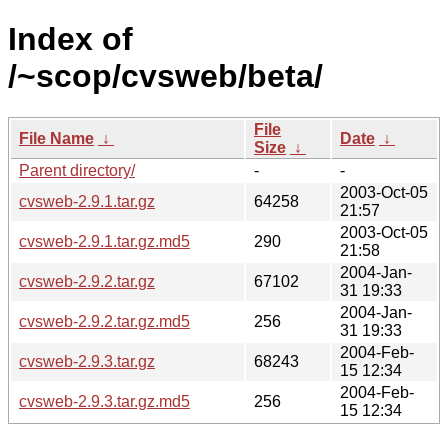
Index of
/~scop/cvsweb/beta/
File
File Name
↓
Date
↓
Size
↓
Parent directory/
-
-
2003-Oct-05
cvsweb-2.9.1.tar.gz
64258
21:57
2003-Oct-05
cvsweb-2.9.1.tar.gz.md5
290
21:58
2004-Jan-
cvsweb-2.9.2.tar.gz
67102
31 19:33
2004-Jan-
cvsweb-2.9.2.tar.gz.md5
256
31 19:33
2004-Feb-
cvsweb-2.9.3.tar.gz
68243
15 12:34
2004-Feb-
cvsweb-2.9.3.tar.gz.md5
256
15 12:34