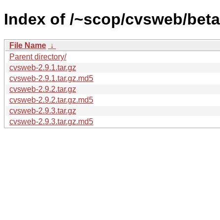
Index of /~scop/cvsweb/beta
File Name
↓
Parent directory/
cvsweb-2.9.1.tar.gz
cvsweb-2.9.1.tar.gz.md5
cvsweb-2.9.2.tar.gz
cvsweb-2.9.2.tar.gz.md5
cvsweb-2.9.3.tar.gz
cvsweb-2.9.3.tar.gz.md5