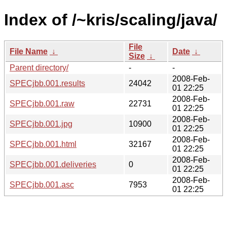
Index of /~kris/scaling/java/
File
File Name
↓
Date
↓
Size
↓
Parent directory/
-
-
2008-Feb-
SPECjbb.001.results
24042
01 22:25
2008-Feb-
SPECjbb.001.raw
22731
01 22:25
2008-Feb-
SPECjbb.001.jpg
10900
01 22:25
2008-Feb-
SPECjbb.001.html
32167
01 22:25
2008-Feb-
SPECjbb.001.deliveries
0
01 22:25
2008-Feb-
SPECjbb.001.asc
7953
01 22:25