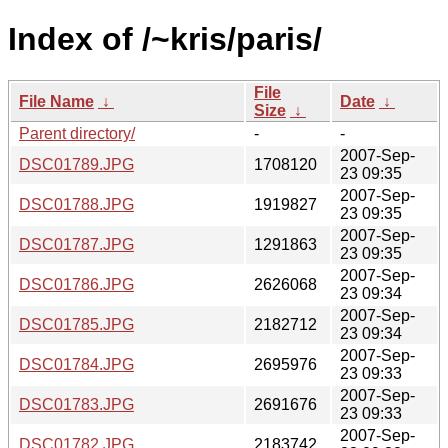
Index of /~kris/paris/
File
File Name
↓
Date
↓
Size
↓
Parent directory/
-
-
2007-Sep-
DSC01789.JPG
1708120
23 09:35
2007-Sep-
DSC01788.JPG
1919827
23 09:35
2007-Sep-
DSC01787.JPG
1291863
23 09:35
2007-Sep-
DSC01786.JPG
2626068
23 09:34
2007-Sep-
DSC01785.JPG
2182712
23 09:34
2007-Sep-
DSC01784.JPG
2695976
23 09:33
2007-Sep-
DSC01783.JPG
2691676
23 09:33
2007-Sep-
DSC01782.JPG
2183742