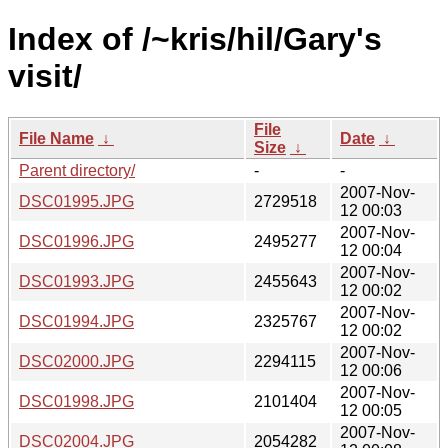
Index of /~kris/hil/Gary's
visit/
File
File Name
↓
Date
↓
Size
↓
Parent directory/
-
-
2007-Nov-
DSC01995.JPG
2729518
12 00:03
2007-Nov-
DSC01996.JPG
2495277
12 00:04
2007-Nov-
DSC01993.JPG
2455643
12 00:02
2007-Nov-
DSC01994.JPG
2325767
12 00:02
2007-Nov-
DSC02000.JPG
2294115
12 00:06
2007-Nov-
DSC01998.JPG
2101404
12 00:05
2007-Nov-
DSC02004.JPG
2054282