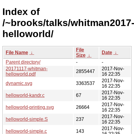
Index of
/~brooks/talks/whitman2017
helloworld/
File
File Name
↓
Date
↓
Size
↓
Parent directory/
-
-
20171117-whitman-
2017-Nov-
2855447
helloworld.pdf
16 22:35
2017-Nov-
dynamic.svg
3363537
16 22:35
2017-Nov-
helloworld-kandr.c
67
16 22:35
2017-Nov-
helloworld-printing.svg
26664
16 22:35
2017-Nov-
helloworld-simple.S
237
16 22:35
2017-Nov-
helloworld-simple.c
143
16 22:35